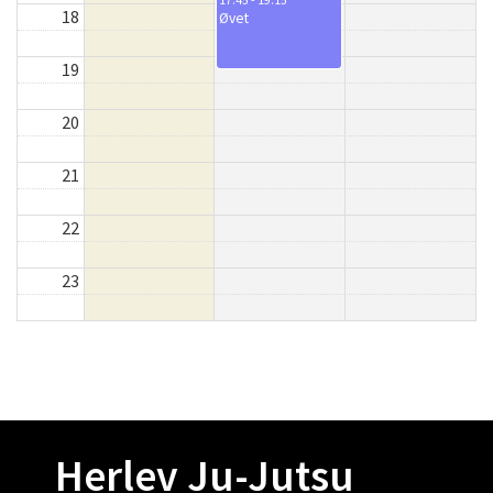
18
Øvet
19
20
21
22
23
Herlev Ju-Jutsu