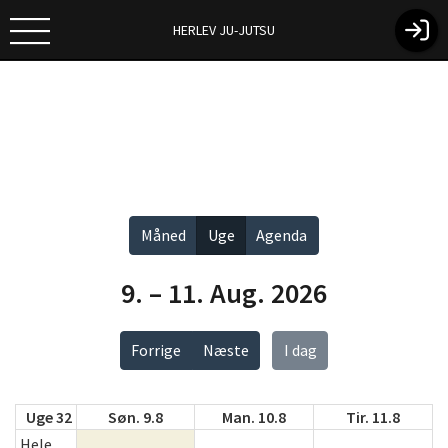
HERLEV JU-JUTSU
Vis alle
Måned
Uge
Agenda
9. – 11. Aug. 2026
Forrige
Næste
I dag
Uge 32
Søn. 9.8
Man. 10.8
Tir. 11.8
Hele