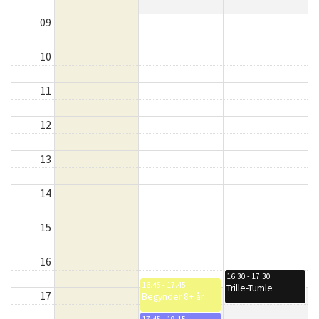
09
10
11
12
13
14
15
16
16.30 - 17.30
16.45 - 17.45
Trille-Tumle
17
Begynder 8+ år
17.45 - 19.15